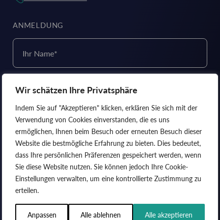
ANMELDUNG
Ihr Name
*
Wir schätzen Ihre Privatsphäre
E-Mail Adresse
*
Indem Sie auf "Akzeptieren" klicken, erklären Sie sich mit der
Mit der Angabe Ihrer E-Mail-Adresse erklären Sie sich damit
Verwendung von Cookies einverstanden, die es uns
einverstanden, dass AMPYR Distributed Energy Ihre Daten zu
ermöglichen, Ihnen beim Besuch oder erneuten Besuch dieser
Marketingzwecken in Übereinstimmung mit unserer
Website die bestmögliche Erfahrung zu bieten. Dies bedeutet,
Datenschutzrichtlinie
verarbeitet. Sie können sich jederzeit
abmelden.
*
dass Ihre persönlichen Präferenzen gespeichert werden, wenn
Sie diese Website nutzen. Sie können jedoch Ihre Cookie-
Einstellungen verwalten, um eine kontrollierte Zustimmung zu
erteilen.
Anpassen
Alle ablehnen
Alle akzeptieren